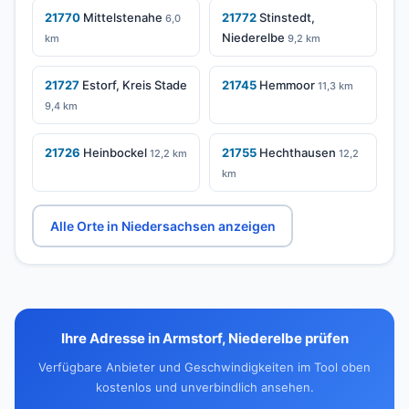
21770
Mittelstenahe
21772
Stinstedt,
6,0
Niederelbe
km
9,2 km
21727
Estorf, Kreis Stade
21745
Hemmoor
11,3 km
9,4 km
21726
Heinbockel
21755
Hechthausen
12,2 km
12,2
km
Alle Orte in Niedersachsen anzeigen
Ihre Adresse in Armstorf, Niederelbe prüfen
Verfügbare Anbieter und Geschwindigkeiten im Tool oben
kostenlos und unverbindlich ansehen.