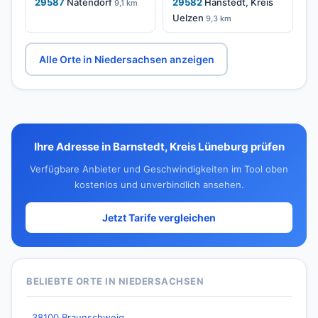
29587
Natendorf
29582
Hanstedt, Kreis
9,1 km
Uelzen
9,3 km
Alle Orte in Niedersachsen anzeigen
Ihre Adresse in Barnstedt, Kreis Lüneburg prüfen
Verfügbare Anbieter und Geschwindigkeiten im Tool oben
kostenlos und unverbindlich ansehen.
Jetzt Tarife vergleichen
BELIEBTE ORTE IN NIEDERSACHSEN
38100 Braunschweig