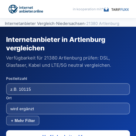
in kooperation mit*
Internetanbieter Vergleich
›
Niedersachsen
›
21380 Artlenburg
Internetanbieter in Artlenburg
vergleichen
Verfügbarkeit für 21380 Artlenburg prüfen: DSL,
Glasfaser, Kabel und LTE/5G neutral vergleichen.
Postleitzahl
Ort
+ Mehr Filter