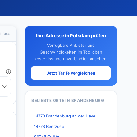
iffuxx
Ihre Adresse in Potsdam prüfen
Verfügbare Anbieter und
Geschwindigkeiten im Tool oben
kostenlos und unverbindlich ansehen.
Jetzt Tarife vergleichen
BELIEBTE ORTE IN BRANDENBURG
14770 Brandenburg an der Havel
14778 Beetzsee
03046 Cottbus