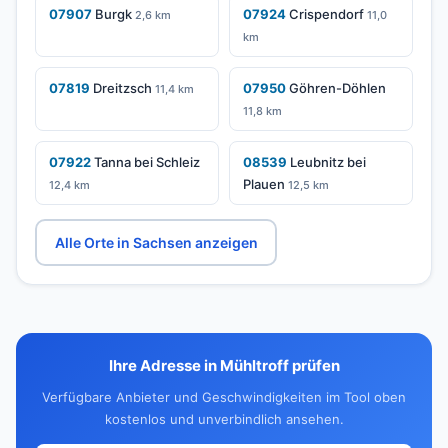
07907
Burgk
07924
Crispendorf
2,6 km
11,0
km
07819
Dreitzsch
07950
Göhren-Döhlen
11,4 km
11,8 km
07922
Tanna bei Schleiz
08539
Leubnitz bei
Plauen
12,4 km
12,5 km
Alle Orte in Sachsen anzeigen
Ihre Adresse in Mühltroff prüfen
Verfügbare Anbieter und Geschwindigkeiten im Tool oben
kostenlos und unverbindlich ansehen.