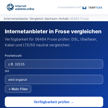
in kooperation mit*
Internetanbieter Vergleich
›
Sachsen-Anhalt
›
06464 Frose
Internetanbieter in Frose vergleichen
Verfügbarkeit für 06464 Frose prüfen: DSL, Glasfaser,
Kabel und LTE/5G neutral vergleichen.
Postleitzahl
Ort
+ Mehr Filter
Verfügbarkeit prüfen →