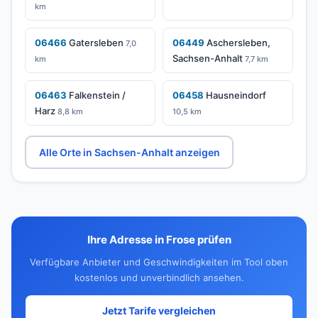
km
06466
Gatersleben
06449
Aschersleben,
7,0
Sachsen-Anhalt
km
7,7 km
06463
Falkenstein /
06458
Hausneindorf
Harz
8,8 km
10,5 km
Alle Orte in Sachsen-Anhalt anzeigen
Ihre Adresse in Frose prüfen
Verfügbare Anbieter und Geschwindigkeiten im Tool oben
kostenlos und unverbindlich ansehen.
Jetzt Tarife vergleichen