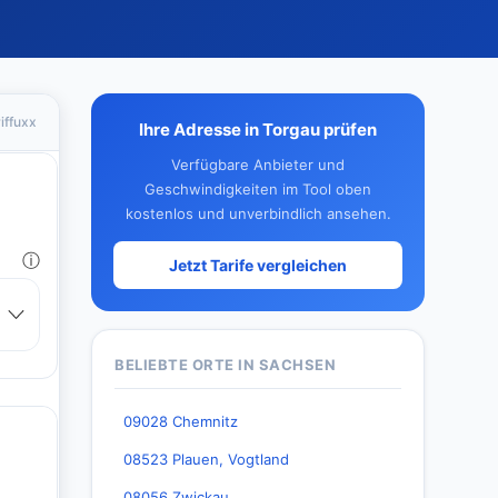
iffuxx
Ihre Adresse in Torgau prüfen
Verfügbare Anbieter und
Geschwindigkeiten im Tool oben
kostenlos und unverbindlich ansehen.
Jetzt Tarife vergleichen
BELIEBTE ORTE IN SACHSEN
09028 Chemnitz
08523 Plauen, Vogtland
08056 Zwickau