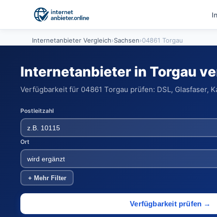
I
Internetanbieter Vergleich
›
Sachsen
›
04861 Torgau
Internetanbieter in Torgau v
Verfügbarkeit für 04861 Torgau prüfen: DSL, Glasfaser, K
Postleitzahl
Ort
+ Mehr Filter
Verfügbarkeit prüfen →