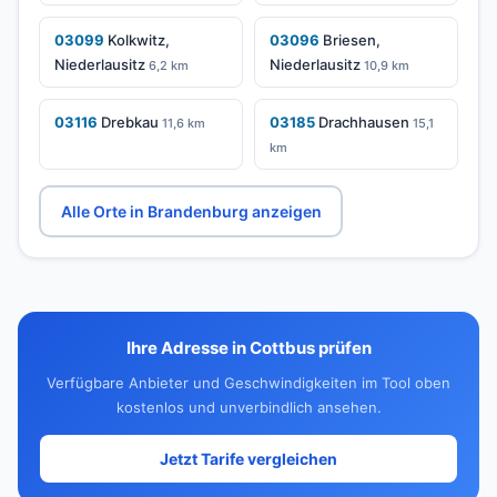
03099
Kolkwitz,
03096
Briesen,
Niederlausitz
Niederlausitz
6,2 km
10,9 km
03116
Drebkau
03185
Drachhausen
11,6 km
15,1
km
Alle Orte in Brandenburg anzeigen
Ihre Adresse in Cottbus prüfen
Verfügbare Anbieter und Geschwindigkeiten im Tool oben
kostenlos und unverbindlich ansehen.
Jetzt Tarife vergleichen