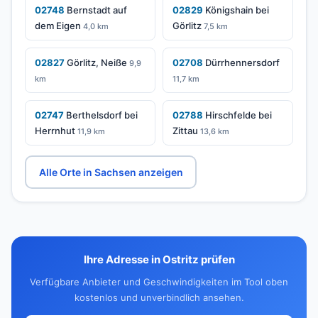
02748
Bernstadt auf
02829
Königshain bei
dem Eigen
Görlitz
4,0 km
7,5 km
02827
Görlitz, Neiße
02708
Dürrhennersdorf
9,9
km
11,7 km
02747
Berthelsdorf bei
02788
Hirschfelde bei
Herrnhut
Zittau
11,9 km
13,6 km
Alle Orte in Sachsen anzeigen
Ihre Adresse in Ostritz prüfen
Verfügbare Anbieter und Geschwindigkeiten im Tool oben
kostenlos und unverbindlich ansehen.