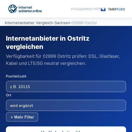
in kooperation mit*
Internetanbieter Vergleich
›
Sachsen
›
02899 Ostritz
Internetanbieter in Ostritz
vergleichen
Verfügbarkeit für 02899 Ostritz prüfen: DSL, Glasfaser,
Kabel und LTE/5G neutral vergleichen.
Postleitzahl
Ort
+ Mehr Filter