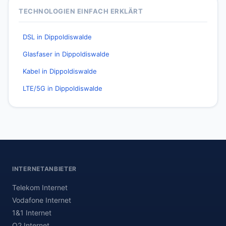
TECHNOLOGIEN EINFACH ERKLÄRT
DSL in Dippoldiswalde
Glasfaser in Dippoldiswalde
Kabel in Dippoldiswalde
LTE/5G in Dippoldiswalde
INTERNETANBIETER
Telekom Internet
Vodafone Internet
1&1 Internet
O2 Internet