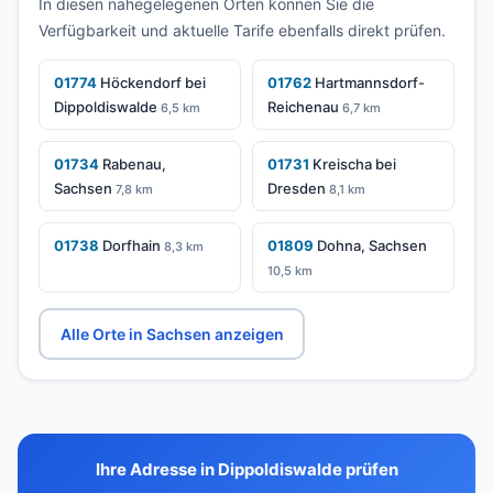
In diesen nahegelegenen Orten können Sie die
Verfügbarkeit und aktuelle Tarife ebenfalls direkt prüfen.
01774
Höckendorf bei
01762
Hartmannsdorf-
Dippoldiswalde
Reichenau
6,5 km
6,7 km
01734
Rabenau,
01731
Kreischa bei
Sachsen
Dresden
7,8 km
8,1 km
01738
Dorfhain
01809
Dohna, Sachsen
8,3 km
10,5 km
Alle Orte in Sachsen anzeigen
Ihre Adresse in Dippoldiswalde prüfen