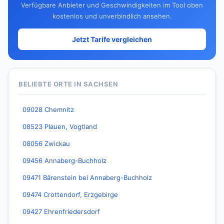
Verfügbare Anbieter und Geschwindigkeiten im Tool oben
kostenlos und unverbindlich ansehen.
Jetzt Tarife vergleichen
BELIEBTE ORTE IN SACHSEN
09028 Chemnitz
08523 Plauen, Vogtland
08056 Zwickau
09456 Annaberg-Buchholz
09471 Bärenstein bei Annaberg-Buchholz
09474 Crottendorf, Erzgebirge
09427 Ehrenfriedersdorf