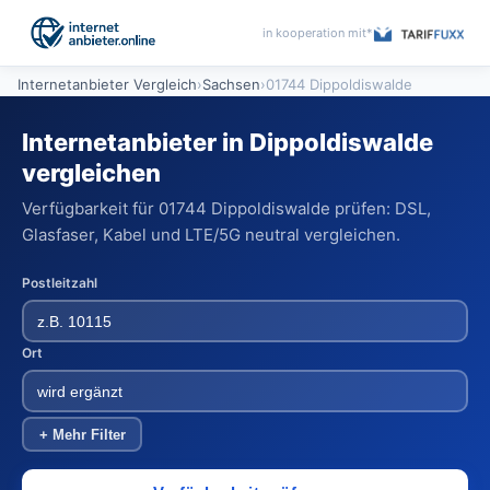
in kooperation mit*
Internetanbieter Vergleich
›
Sachsen
›
01744 Dippoldiswalde
Internetanbieter in Dippoldiswalde
vergleichen
Verfügbarkeit für 01744 Dippoldiswalde prüfen: DSL,
Glasfaser, Kabel und LTE/5G neutral vergleichen.
Postleitzahl
Ort
+ Mehr Filter