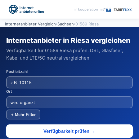
in kooperation mit*
Internetanbieter Vergleich
›
Sachsen
›
01589 Riesa
Internetanbieter in Riesa vergleichen
Verfügbarkeit für 01589 Riesa prüfen: DSL, Glasfaser,
Kabel und LTE/5G neutral vergleichen.
Postleitzahl
Ort
+ Mehr Filter
Verfügbarkeit prüfen →