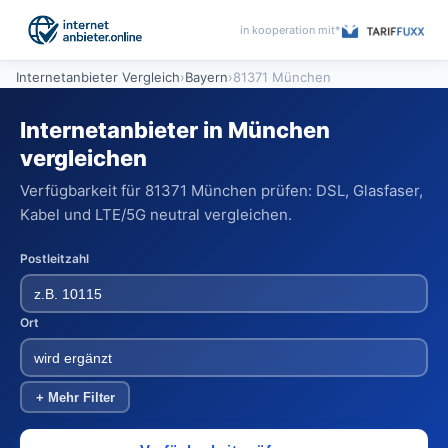
in kooperation mit*
Internetanbieter Vergleich
›
Bayern
›
81371 München
Internetanbieter in München
vergleichen
Verfügbarkeit für 81371 München prüfen: DSL, Glasfaser,
Kabel und LTE/5G neutral vergleichen.
Postleitzahl
Ort
+ Mehr Filter