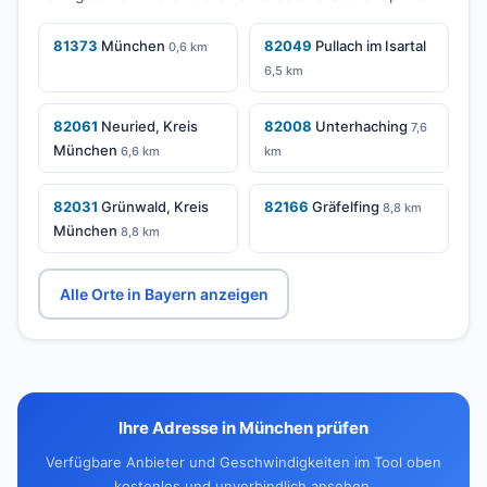
81373
München
82049
Pullach im Isartal
0,6 km
6,5 km
82061
Neuried, Kreis
82008
Unterhaching
7,6
München
6,6 km
km
82031
Grünwald, Kreis
82166
Gräfelfing
8,8 km
München
8,8 km
Alle Orte in Bayern anzeigen
Ihre Adresse in München prüfen
Verfügbare Anbieter und Geschwindigkeiten im Tool oben
kostenlos und unverbindlich ansehen.