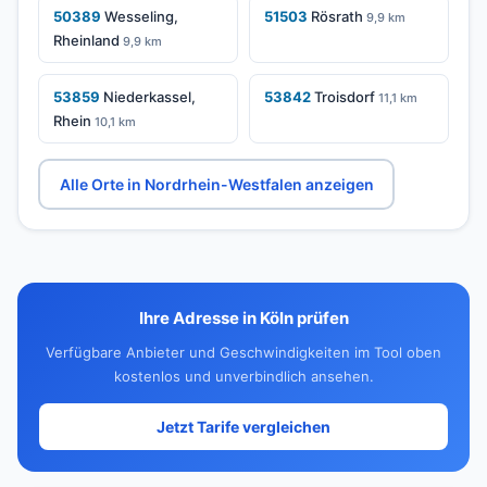
50389
Wesseling,
51503
Rösrath
9,9 km
Rheinland
9,9 km
53859
Niederkassel,
53842
Troisdorf
11,1 km
Rhein
10,1 km
Alle Orte in Nordrhein-Westfalen anzeigen
Ihre Adresse in Köln prüfen
Verfügbare Anbieter und Geschwindigkeiten im Tool oben
kostenlos und unverbindlich ansehen.
Jetzt Tarife vergleichen