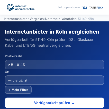
in kooperation mit*
Internetanbieter Vergleich
›
Nordrhein-Westfalen
›
51149 Köln
Internetanbieter in Köln vergleichen
Verfügbarkeit für 51149 Köln prüfen: DSL, Glasfaser,
Kabel und LTE/5G neutral vergleichen.
Postleitzahl
Ort
+ Mehr Filter
Verfügbarkeit prüfen →