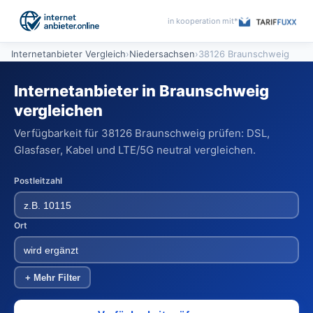
in kooperation mit*
Internetanbieter Vergleich
›
Niedersachsen
›
38126 Braunschweig
Internetanbieter in Braunschweig
vergleichen
Verfügbarkeit für 38126 Braunschweig prüfen: DSL,
Glasfaser, Kabel und LTE/5G neutral vergleichen.
Postleitzahl
Ort
+ Mehr Filter