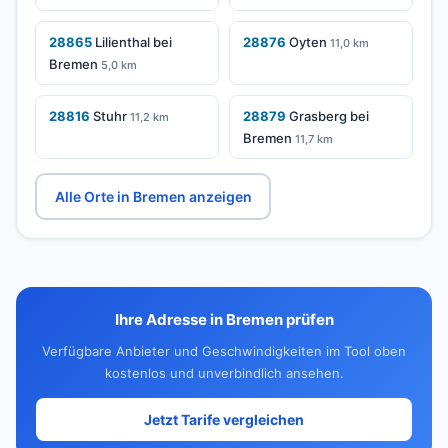
28865
Lilienthal bei
28876
Oyten
11,0 km
Bremen
5,0 km
28816
Stuhr
28879
Grasberg bei
11,2 km
Bremen
11,7 km
Alle Orte in Bremen anzeigen
Ihre Adresse in Bremen prüfen
Verfügbare Anbieter und Geschwindigkeiten im Tool oben
kostenlos und unverbindlich ansehen.
Jetzt Tarife vergleichen