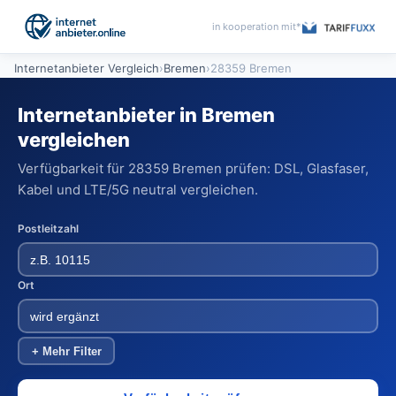
in kooperation mit*
Internetanbieter Vergleich
›
Bremen
›
28359 Bremen
Internetanbieter in Bremen
vergleichen
Verfügbarkeit für 28359 Bremen prüfen: DSL, Glasfaser,
Kabel und LTE/5G neutral vergleichen.
Postleitzahl
Ort
+ Mehr Filter