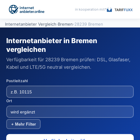
in kooperation mit*
Internetanbieter Vergleich
›
Bremen
›
28239 Bremen
Internetanbieter in Bremen
vergleichen
Verfügbarkeit für 28239 Bremen prüfen: DSL, Glasfaser,
Kabel und LTE/5G neutral vergleichen.
Postleitzahl
Ort
+ Mehr Filter