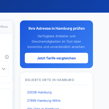
iffuxx
Ihre Adresse in Hamburg prüfen
Verfügbare Anbieter und
Geschwindigkeiten im Tool oben
kostenlos und unverbindlich ansehen.
Jetzt Tarife vergleichen
BELIEBTE ORTE IN HAMBURG
20038 Hamburg
27499 Hamburg-Mitte
Alle Orte in Hamburg