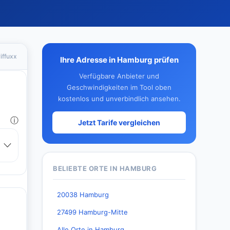
iffuxx
Ihre Adresse in Hamburg prüfen
Verfügbare Anbieter und
Geschwindigkeiten im Tool oben
kostenlos und unverbindlich ansehen.
Jetzt Tarife vergleichen
BELIEBTE ORTE IN HAMBURG
20038 Hamburg
27499 Hamburg-Mitte
Alle Orte in Hamburg