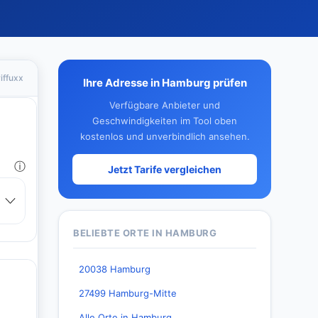
iffuxx
Ihre Adresse in Hamburg prüfen
Verfügbare Anbieter und
Geschwindigkeiten im Tool oben
kostenlos und unverbindlich ansehen.
Jetzt Tarife vergleichen
BELIEBTE ORTE IN HAMBURG
20038 Hamburg
27499 Hamburg-Mitte
Alle Orte in Hamburg