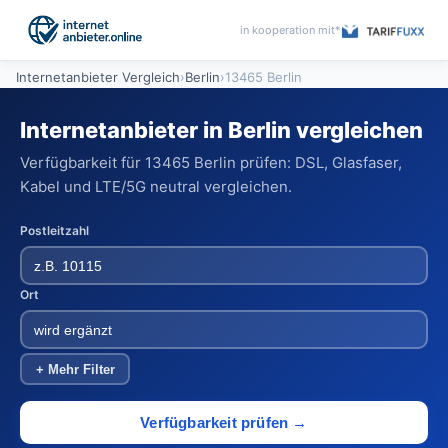
in kooperation mit*
Internetanbieter Vergleich
›
Berlin
›
13465 Berlin
Internetanbieter in Berlin vergleichen
Verfügbarkeit für 13465 Berlin prüfen: DSL, Glasfaser,
Kabel und LTE/5G neutral vergleichen.
Postleitzahl
Ort
+ Mehr Filter
Verfügbarkeit prüfen →