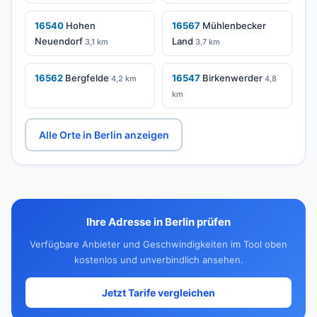
16540
Hohen
16567
Mühlenbecker
Neuendorf
Land
3,1 km
3,7 km
16562
Bergfelde
16547
Birkenwerder
4,2 km
4,8
km
Alle Orte in Berlin anzeigen
Ihre Adresse in Berlin prüfen
Verfügbare Anbieter und Geschwindigkeiten im Tool oben
kostenlos und unverbindlich ansehen.
Jetzt Tarife vergleichen